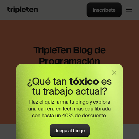
Inscríbete
TripleTen Blog de
Programación
¿Qué tan
tóxico
es
Contenido sobre carrera,
educación, tecnología y
tu trabajo actual?
mucho más en un solo lugar
Haz el quiz, arma tu bingo y explora
una carrera en tech más equilibrada
con hasta un 40% de descuento.
Juega al bingo