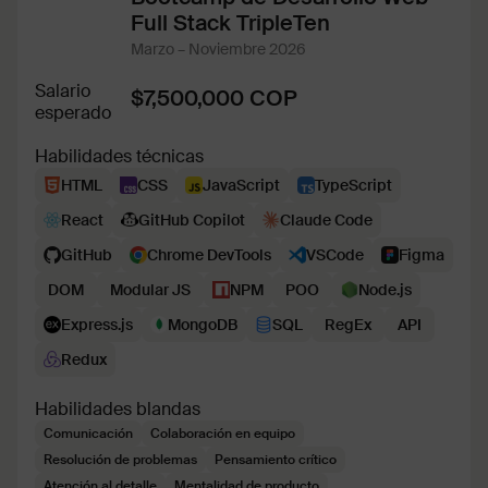
Full Stack TripleTen
Marzo – Noviembre 2026
Salario
$7,500,000 COP
esperado
Habilidades técnicas
HTML
CSS
JavaScript
TypeScript
React
GitHub Copilot
Claude Code
GitHub
Chrome DevTools
VSCode
Figma
DOM
Modular JS
NPM
POO
Node.js
Express.js
MongoDB
SQL
RegEx
API
Redux
Habilidades blandas
Comunicación
Colaboración en equipo
Resolución de problemas
Pensamiento crítico
Atención al detalle
Mentalidad de producto