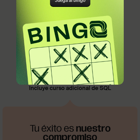
Juega al bingo
Javier Damiani
Antes:
Administración y Gestión de
Empresas
Sin necesidad de experiencia
Ahora:
Desarrollador Web
16 proyectos para tu portafolio
IA para programación
Apoyo en búsqueda de empleo
Incluye curso adicional de SQL
Tu éxito es
nuestro
compromiso